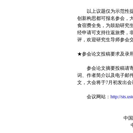
以上议题仅为示范性提示
创新构思都可报名参会，
食宿费全免，为鼓励研究
经申请可支持往返旅费，
评，欢迎研究生导师参会
★参会论文投稿要求及录
参会论文摘要投稿请寄：wan
词、作者简介以及电子邮件
文，大会将于7月初发出
会议网站：
http://sts.u
2009年全国
中国科学技术大学
中国科学技术大