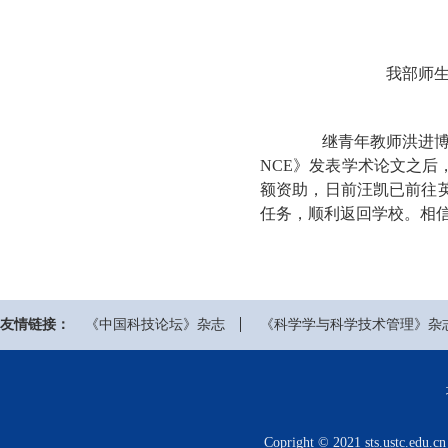
我部师生国际学
继青年教师洪进博士从澳
NCE》发表学术论文之
额资助，日前汪凯已前往
任务，顺利返回学校。相
友情链接：
《中国科技论坛》杂志
《科学学与科学技术管理》杂
Copright © 2021 sts.us