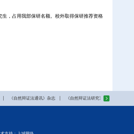
究生，占用我部保研名额。校外取得保研推荐资格
《自然辩证法通讯》杂志
《自然辩证法研究》杂志
山西
系 技术支持：
上城网络