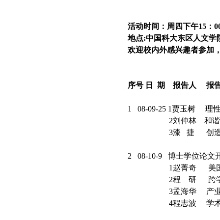
活动时间：周四下午15：0
地点:中国科大东区人文学
欢迎校内外感兴趣者参加，联系信箱:
序号
日
期
报告人
报
1 08-09-25 1
2刘仲林 和谐文
3漆 捷 创造思
2 08-10-9 博
1赵菁奇 美国环
2程 研 跨学科视
3孟海华 产业技
4程志波 学术主