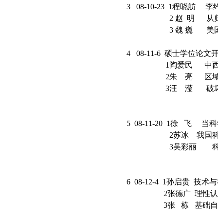
3 08-10-23 1
2 赵 明 从归
3 魏 巍 美国国
4 08-11-6 硕
1陶爱民 中西方
2朱 亮 区域创
3汪 滢 破坏性
5 08-11-20 1徐
2苏冰 我国科普网
3吴彩丽 科学和
6 08-12-4 1孙启
2张德广 理性认识
3张 栋 基础自然科