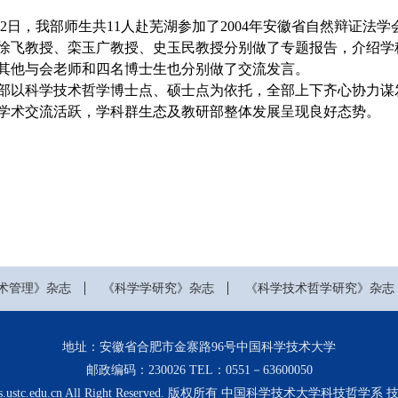
2日，我部师生共11人赴芜湖参加了2004年安徽省自然辩证法
飞教授、栾玉广教授、史玉民教授分别做了专题报告，介绍学科
其他与会老师和四名博士生也分别做了交流发言。
以科学技术哲学博士点、硕士点为依托，全部上下齐心协力谋发
学术交流活跃，学科群生态及教研部整体发展呈现良好态势。
术管理》杂志
《科学学研究》杂志
《科学技术哲学研究》杂志
地址：安徽省合肥市金寨路96号中国科学技术大学
邮政编码：230026 TEL：0551－63600050
21 sts.ustc.edu.cn All Right Reserved. 版权所有 中国科学技术大学科技哲学